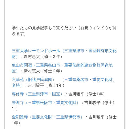
学生たちの見学記事もご覧ください（新規ウィンドウが開
きます）
三重大学レーモンドホール（三重県津市・国登録有形文化
財）
：新村恵太（修士２年）
亀山市関宿（三重県亀山市・重要伝統的建造物群保存地
区）
：新村恵太（修士２年）
六華苑（旧諸戸氏庭園） （三重県桑名市・重要文化財、
名勝）
：吉川駿平（修士1年）
専修寺（三重県津市・国宝）
：吉川駿平（修士1年）
来迎寺（三重県松阪市・重要文化財）
：吉川駿平（修士1
年）
金剛證寺（重要文化財・三重県伊勢市）
：吉川駿平（修士
1年）