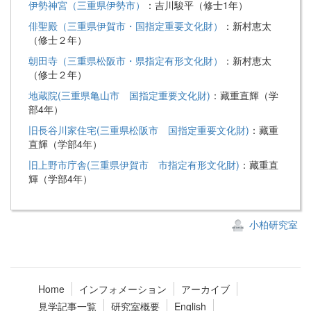
伊勢神宮（三重県伊勢市）
：吉川駿平（修士1年）
俳聖殿（三重県伊賀市・国指定重要文化財）
：新村恵太
（修士２年）
朝田寺（三重県松阪市・県指定有形文化財）
：新村恵太
（修士２年）
地蔵院(三重県亀山市 国指定重要文化財)
：藏重直輝（学
部4年）
旧長谷川家住宅(三重県松阪市 国指定重要文化財)
：藏重
直輝（学部4年）
旧上野市庁舎(三重県伊賀市 市指定有形文化財)
：藏重直
輝（学部4年）
小柏研究室
Home
インフォメーション
アーカイブ
見学記事一覧
研究室概要
English