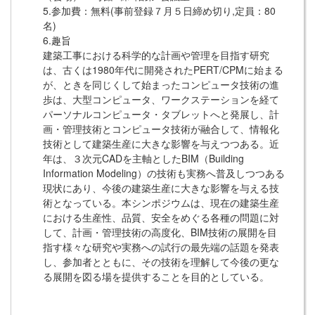
5.参加費：無料(事前登録７月５日締め切り,定員：80
名)
6.趣旨
建築工事における科学的な計画や管理を目指す研究
は、古くは1980年代に開発されたPERT/CPMに始まる
が、ときを同じくして始まったコンピュータ技術の進
歩は、大型コンピュータ、ワークステーションを経て
パーソナルコンピュータ・タブレットへと発展し、計
画・管理技術とコンピュータ技術が融合して、情報化
技術として建築生産に大きな影響を与えつつある。近
年は、３次元CADを主軸としたBIM（Building
Information Modeling）の技術も実務へ普及しつつある
現状にあり、今後の建築生産に大きな影響を与える技
術となっている。本シンポジウムは、現在の建築生産
における生産性、品質、安全をめぐる各種の問題に対
して、計画・管理技術の高度化、BIM技術の展開を目
指す様々な研究や実務への試行の最先端の話題を発表
し、参加者とともに、その技術を理解して今後の更な
る展開を図る場を提供することを目的としている。