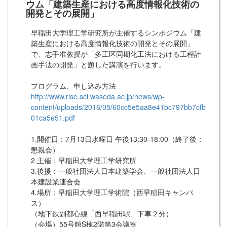
ウム「建築生産における高度情報化技術の
開発とその展開」
早稲田大学理工学研究所が主催するシンポジウム「建
築生産における高度情報化技術の開発とその展開」
で、志手准教授が「多工区同期化工法における工程計
画手法の開発」と題した講演を行います。
プログラム、申し込み方法
http://www.rise.sci.waseda.ac.jp/news/wp-
content/uploads/2016/05/60cc5e5aa8e41bc797bb7cfb
01ca5e51.pdf
1.開催日：7月13日水曜日 午後13:30-18:00（終了後：
懇親会）
2.主催：早稲田大学理工学研究所
3.後援：一般社団法人日本建築学会、一般社団法人日
本建設業連合会
4.場所：早稲田大学理工学術院（西早稲田キャンパ
ス）
（地下鉄副都心線「西早稲田駅」下車２分）
（会場）55号館S棟2階第3会議室