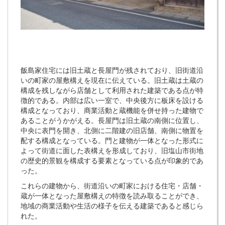
飯島家住宅には旧土蔵と長屋門が残されており、旧街道沿
いの町家の屋敷構えを現在に伝えている。旧土蔵は土蔵の
構成を残しながら店舗として利用された建築である点が特
徴的である。内部は広い一室で、中央後方に板床を設ける
構成となっており、商業活動と蔵機能を併せ持った建物で
あることがうかがえる。長屋門は旧土蔵の南側に位置し、
中央に表門を開き、北側に二階建の旧店舗、南側に物置を
配する構成となっている。門と建物が一体となった形式に
よって街道に面した表構えを形成しており、旧塩山市街地
の歴史的景観を構成する要素となっている点が印象的であ
った。
これらの建物から、街道沿いの町家における住宅・店舗・
蔵が一体となった屋敷構えの特徴を読み取ることができ、
地域の商業活動や生活の様子を伝える建築であると感じら
れた。