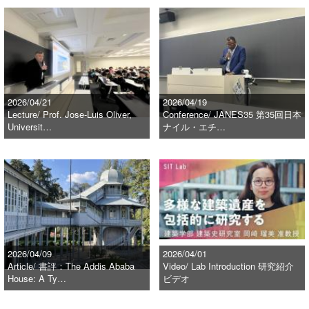
2026/04/21
2026/04/19
Lecture/ Prof. Jose-Luis Oliver,
Conference/ JANES35 第35回日本
Universit…
ナイル・エチ…
2026/04/09
2026/04/01
Article/ 書評：The Addis Ababa
Video/ Lab Introduction 研究紹介
House: A Ty…
ビデオ