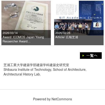
2026/03/14
2026/02/28
Award/ ICOMOS Japan Young
Article/ 広報芝浦
Resaercher Award…
芝浦工業大学建築学部建築学科建築史研究室
Shibaura Institute of Technology, School of Architecture,
Architectural History Lab.
Powered by NetCommons