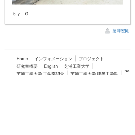
ｂｙ G
蟹澤宏剛
Home
インフォメーション
プロジェクト
研究室概要
English
芝浦工業大学
ne
芝浦工業大学 工学部紹介
芝浦工業大学 建築工学科
w!
建友会（建築工学科OB会）
!
蟹澤研究室instagram
Copyright(c) 2015 SHIBAURA INSTITUTE of TECHNOLOGY
DEPARTMENT of ARCHITECHTURE and BUILDING ENGINEERING All Rights Reserved.