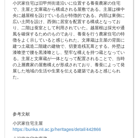
小沢家住宅は旧甲州街道沿いに位置する養蚕農家の住宅
で、主屋と文庫蔵から構成される屋敷である。主屋は棟中
央に越屋根を設けている点が特徴的である。内部は東側に
広い土間を設け、西側に居室を配置する構成となってお
り、二階は蚕室として利用されていた。越屋根は採光や通
風を確保するためのものであり、養蚕を行う農家住宅の特
徴をよく示していると感じられた。文庫蔵は主屋の背面に
建つ土蔵造二階建の建物で、切妻造桟瓦葺とする。外壁は
漆喰塗で腰を黒漆喰とし、堅牢な構えを持つ蔵となってい
る。主屋と文庫蔵が一体となって配置されることで、当時
の上層農家の屋敷構えが形成されており、養蚕によって発
展した地域の生活や生業を伝える建築であると感じられ
た。
参考文献
小沢家住宅主屋
https://bunka.nii.ac.jp/heritages/detail/442866