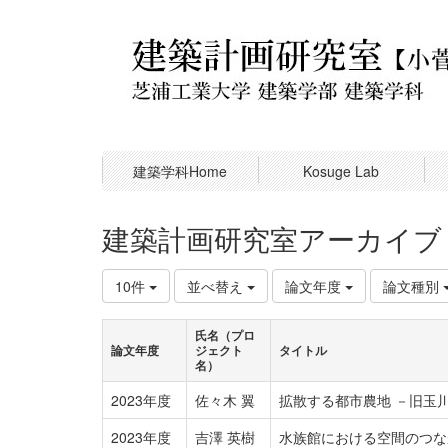
建築学科Home
Kosuge Lab
建築計画研究室アーカイブ
10件
並べ替え
論文年度
論文種別
氏名（プロ
論文年度
ジェクト
タイトル
名）
2023年度
佐々木 翼
拡散する都市農地 －旧玉
2023年度
吉澤 英樹
水族館における空間のつな