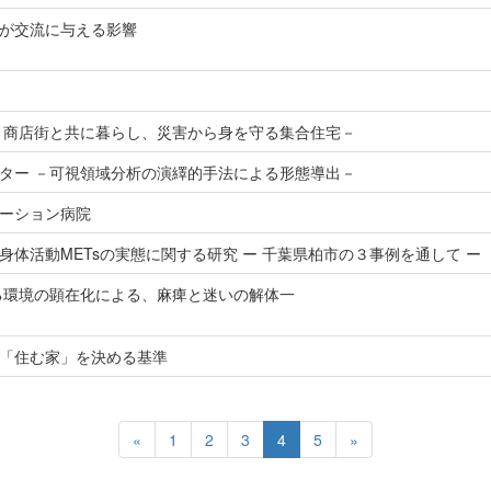
が交流に与える影響
－商店街と共に暮らし、災害から身を守る集合住宅－
ター －可視領域分析の演繹的手法による形態導出－
ーション病院
体活動METsの実態に関する研究 ー 千葉県柏市の３事例を通して ー
る環境の顕在化による、麻痺と迷いの解体一
「住む家」を決める基準
«
1
2
3
4
5
»