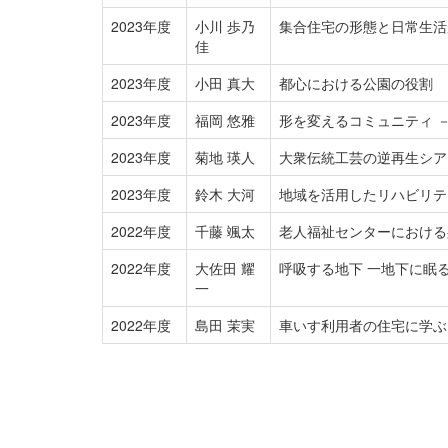
2023年度
小川 歩乃
集合住宅の形態と日常生活
佳
2023年度
小田 真大
都心における公園の役割
2023年度
福岡 悠雅
形を変えるコミュニティ 
2023年度
菊地 瑛人
大衆伝統工芸の逆再生シア
2023年度
鈴木 大河
地域を活用したリハビリテ
2022年度
千藤 颯太
老人福祉センターにおける身
2022年度
大佐田 耀
呼吸する地下 一地下に眠
一
2022年度
島田 茉実
車いす利用者の住宅に学ぶ